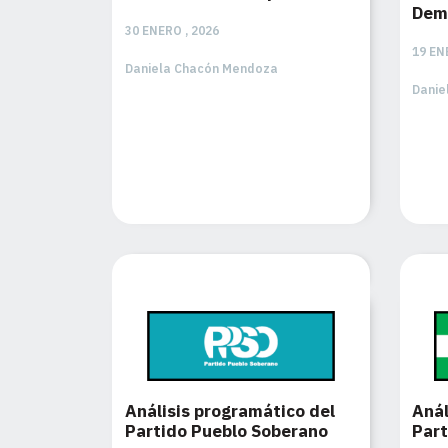
Dem
30 ENERO , 2026
19 EN
Daniela Chacón Mendoza
Danie
Análisis programático del
Anál
Partido Pueblo Soberano
Part