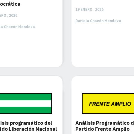
ocrática
19 ENERO , 2026
ERO , 2026
Daniela Chacón Mendoza
la Chacón Mendoza
isis programático del
Análisis Programático d
ido Liberación Nacional
Partido Frente Amplio