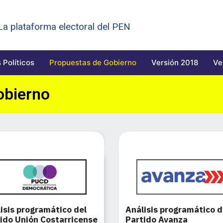
 La plataforma electoral del PEN
 Políticos
Propuestas de Gobierno
Versión 2018
Ve
obierno
isis programático del
Análisis programático d
ido Unión Costarricense
Partido Avanza