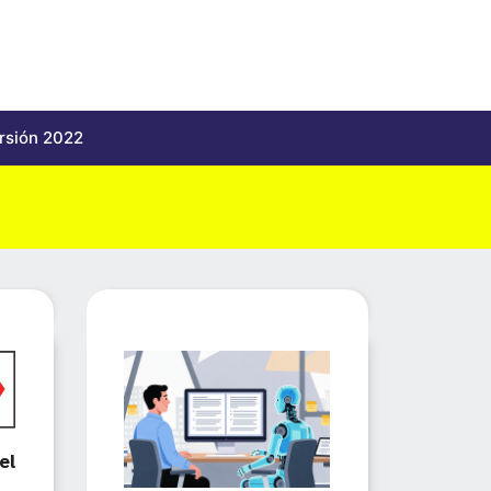
rsión 2022
el