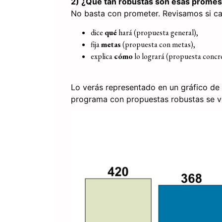
2) ¿Qué tan robustas son esas prome
No basta con prometer. Revisamos si c
dice
qué
hará (propuesta general),
fija
metas
(propuesta con metas),
explica
cómo
lo logrará (propuesta concre
Lo verás representado en un gráfico de 
programa con propuestas robustas se ve