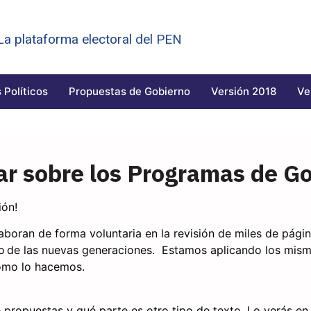
 La plataforma electoral del PEN
 Políticos
Propuestas de Gobierno
Versión 2018
Ve
ar sobre los Programas de G
ión!
aboran de forma voluntaria en la revisión de miles de pági
o
de las nuevas generaciones
. Estamos aplicando los mismo
ómo lo hacemos.
propuestas y qué parte es otro tipo de texto. Lo verás en